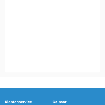
Offices
Horeca
Retail
Schoonmaakbedrijven
Klantenservice
Ga naar