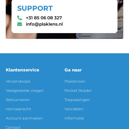
SUPPORT
+31 85 06 08 327
info@plaklens.nl
Klantenservice
Ga naar
Verzendwijze
Plaklenzen
Veelgestelde vragen
Pocket Reader
Retourneren
Toepassingen
Herroeprecht
Voordelen
Account aanmaken
Informatie
Contact