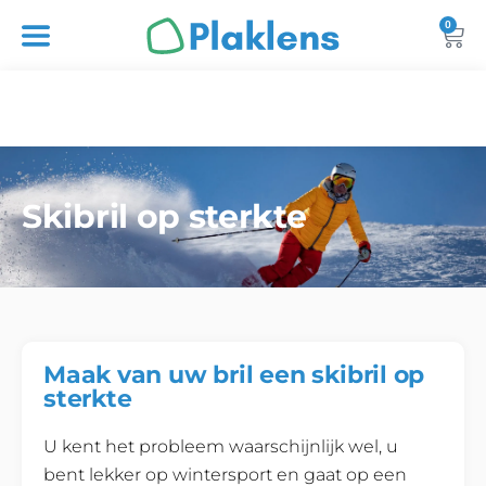
0
Skibril op sterkte
Maak van uw bril een skibril op
sterkte
U kent het probleem waarschijnlijk wel, u
bent lekker op wintersport en gaat op een