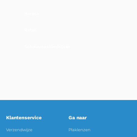
Horeca
Retail
Schoonmaakbedrijven
Klantenservice
Ga naar
Verzendwijze
Plaklenzen